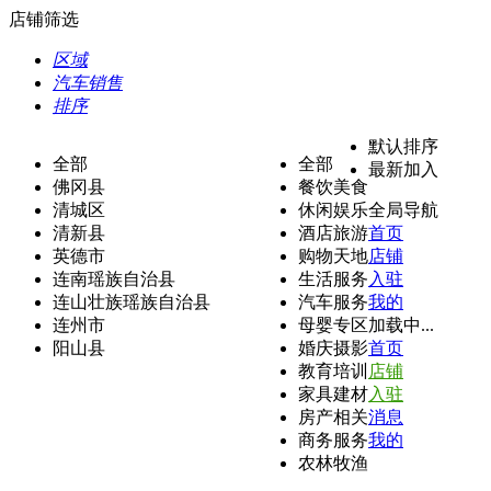
店铺筛选
区域
汽车销售
排序
默认排序
全部
全部
最新加入
佛冈县
餐饮美食
清城区
休闲娱乐
全局导航
清新县
酒店旅游
首页
英德市
购物天地
店铺
连南瑶族自治县
生活服务
入驻
连山壮族瑶族自治县
汽车服务
我的
连州市
母婴专区
加载中...
阳山县
婚庆摄影
首页
教育培训
店铺
家具建材
入驻
房产相关
消息
商务服务
我的
农林牧渔