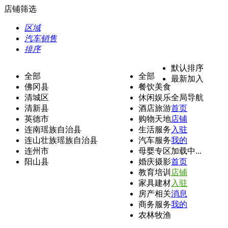
店铺筛选
区域
汽车销售
排序
默认排序
全部
全部
最新加入
佛冈县
餐饮美食
清城区
休闲娱乐
全局导航
清新县
酒店旅游
首页
英德市
购物天地
店铺
连南瑶族自治县
生活服务
入驻
连山壮族瑶族自治县
汽车服务
我的
连州市
母婴专区
加载中...
阳山县
婚庆摄影
首页
教育培训
店铺
家具建材
入驻
房产相关
消息
商务服务
我的
农林牧渔