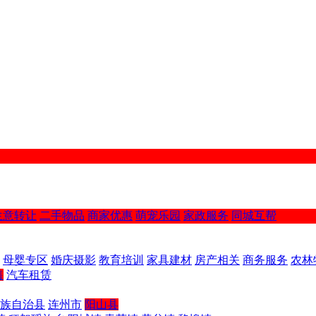
生意转让
二手物品
商家优惠
萌宠乐园
家政服务
同城互帮
母婴专区
婚庆摄影
教育培训
家具建材
房产相关
商务服务
农林
售
汽车租赁
族自治县
连州市
阳山县