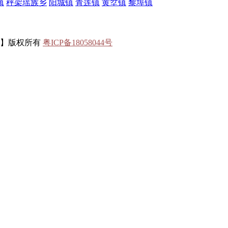
镇
秤架瑶族乡
阳城镇
青莲镇
黄坌镇
黎埠镇
联】版权所有
粤ICP备18058044号