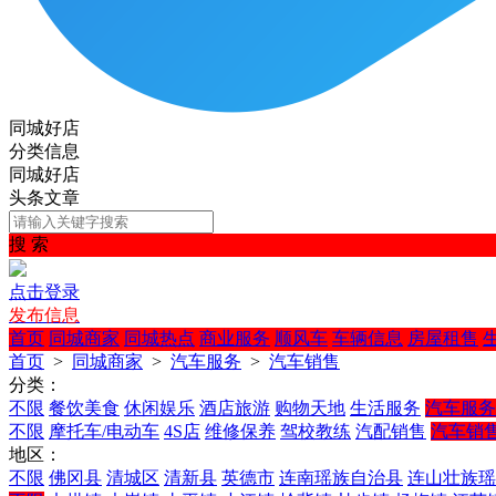
同城好店
分类信息
同城好店
头条文章
搜 索
点击登录
发布信息
首页
同城商家
同城热点
商业服务
顺风车
车辆信息
房屋租售
首页
>
同城商家
>
汽车服务
>
汽车销售
分类：
不限
餐饮美食
休闲娱乐
酒店旅游
购物天地
生活服务
汽车服务
不限
摩托车/电动车
4S店
维修保养
驾校教练
汽配销售
汽车销
地区：
不限
佛冈县
清城区
清新县
英德市
连南瑶族自治县
连山壮族瑶