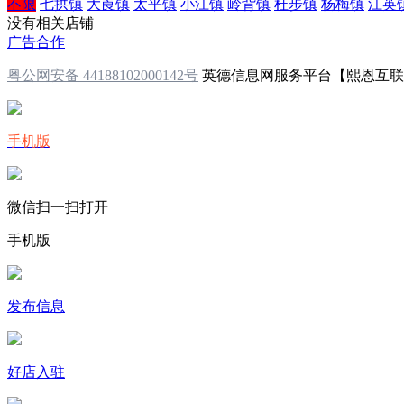
不限
七拱镇
大崀镇
太平镇
小江镇
岭背镇
杜步镇
杨梅镇
江英
没有相关店铺
广告合作
粤公网安备 44188102000142号
英德信息网服务平台【熙恩互
手机版
微信扫一扫打开
手机版
发布信息
好店入驻