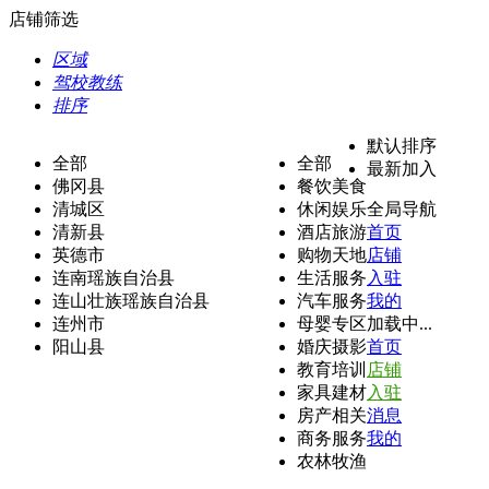
店铺筛选
区域
驾校教练
排序
默认排序
全部
全部
最新加入
佛冈县
餐饮美食
清城区
休闲娱乐
全局导航
清新县
酒店旅游
首页
英德市
购物天地
店铺
连南瑶族自治县
生活服务
入驻
连山壮族瑶族自治县
汽车服务
我的
连州市
母婴专区
加载中...
阳山县
婚庆摄影
首页
教育培训
店铺
家具建材
入驻
房产相关
消息
商务服务
我的
农林牧渔