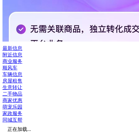
最新信息
附近信息
商业服务
顺风车
车辆信息
房屋租售
生意转让
二手物品
商家优惠
萌宠乐园
家政服务
同城互帮
正在加载...