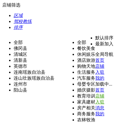
店铺筛选
区域
驾校教练
排序
默认排序
全部
全部
最新加入
佛冈县
餐饮美食
清城区
休闲娱乐
全局导航
清新县
酒店旅游
首页
英德市
购物天地
店铺
连南瑶族自治县
生活服务
入驻
连山壮族瑶族自治县
汽车服务
我的
连州市
母婴专区
加载中...
阳山县
婚庆摄影
首页
教育培训
店铺
家具建材
入驻
房产相关
消息
商务服务
我的
农林牧渔