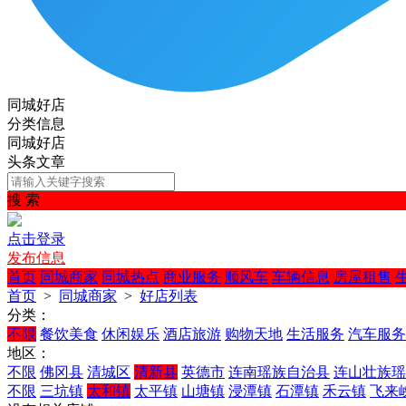
同城好店
分类信息
同城好店
头条文章
搜 索
点击登录
发布信息
首页
同城商家
同城热点
商业服务
顺风车
车辆信息
房屋租售
首页
>
同城商家
>
好店列表
分类：
不限
餐饮美食
休闲娱乐
酒店旅游
购物天地
生活服务
汽车服务
地区：
不限
佛冈县
清城区
清新县
英德市
连南瑶族自治县
连山壮族瑶
不限
三坑镇
太和镇
太平镇
山塘镇
浸潭镇
石潭镇
禾云镇
飞来