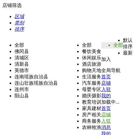
店铺筛选
区域
类别
排序
默认
全部
全部
全部
排序
佛冈县
餐饮美食
最新
清城区
休闲娱乐
加入
清新县
酒店旅游
英德市
购物天地
全局导航
连南瑶族自治县
生活服务
首页
连山壮族瑶族自治县
汽车服务
店铺
连州市
母婴专区
入驻
阳山县
婚庆摄影
我的
教育培训
加载中...
家具建材
首页
房产相关
店铺
商务服务
入驻
农林牧渔
消息
我的