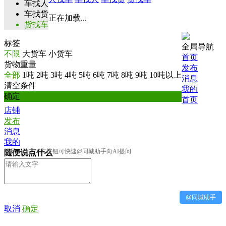
车找人
车找货
正在加载...
货找车
标签
全局导航
不限
大货车
小货车
首页
货物重量
发布
全部
1吨
2吨
3吨
4吨
5吨
6吨
7吨
8吨
9吨
10吨以上
消息
清空条件
我的
确定
首页
店铺
发布
消息
我的
提示：点击下方按钮可快速@同城助手向AI提问
随便说点什么
@同城助手
取消
确定