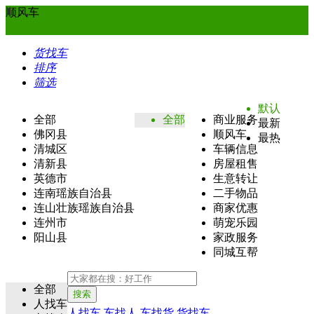
顺风车
货找车
排序
筛选
默认
全部
全部
商业服务
最新
佛冈县
顺风车
最热
清城区
车辆信息
清新县
房屋租售
英德市
生意转让
连南瑶族自治县
二手物品
连山壮族瑶族自治县
商家优惠
连州市
萌宠乐园
阳山县
家政服务
同城互帮
全部
搜索
人找车
人找车
车找人
车找货
货找车