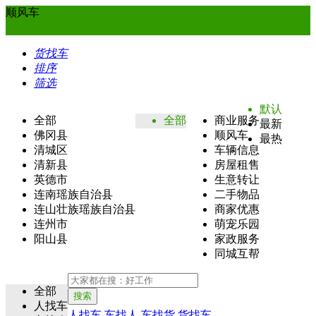
顺风车
货找车
排序
筛选
默认
全部
全部
商业服务
最新
佛冈县
顺风车
最热
清城区
车辆信息
清新县
房屋租售
英德市
生意转让
连南瑶族自治县
二手物品
连山壮族瑶族自治县
商家优惠
连州市
萌宠乐园
阳山县
家政服务
同城互帮
全部
搜索
人找车
人找车
车找人
车找货
货找车