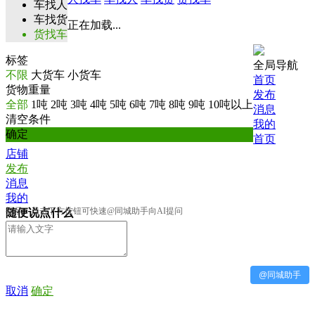
车找人
车找货
正在加载...
货找车
标签
全局导航
不限
大货车
小货车
首页
货物重量
发布
全部
1吨
2吨
3吨
4吨
5吨
6吨
7吨
8吨
9吨
10吨以上
消息
清空条件
我的
确定
首页
店铺
发布
消息
我的
提示：点击下方按钮可快速@同城助手向AI提问
随便说点什么
@同城助手
取消
确定