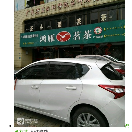
鸿
雁茗茶
入驻成功