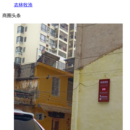
农林牧渔
商圈
头条