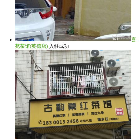
喜
苑茶馆(英德店)
入驻成功