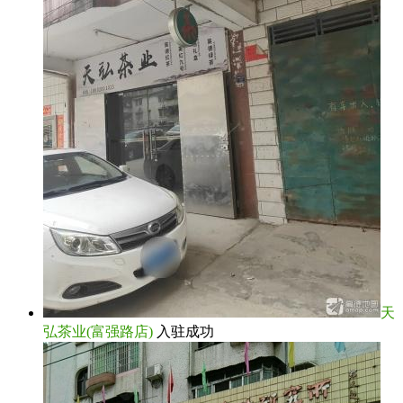
天
弘茶业(富强路店)
入驻成功