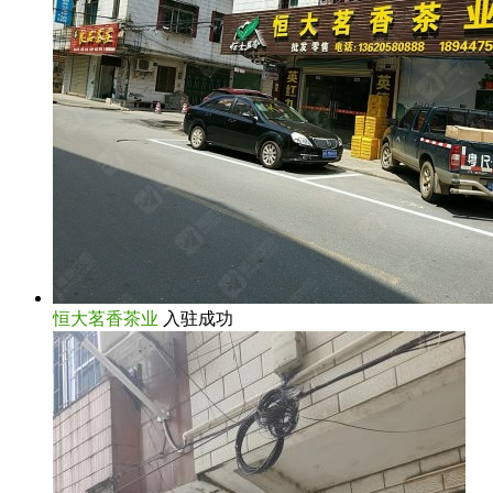
恒大茗香茶业
入驻成功