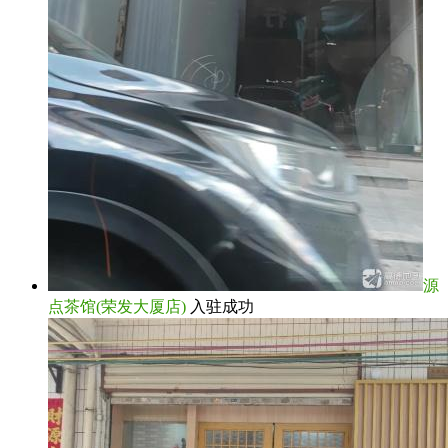
源
点茶馆(荣发大厦店)
入驻成功