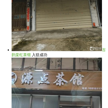
古
韵棠红茶馆
入驻成功