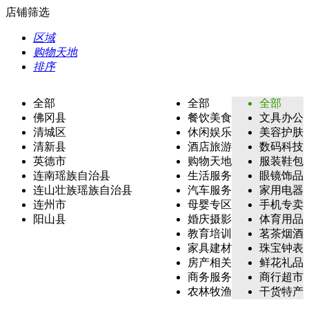
店铺筛选
区域
购物天地
排序
全部
全部
全部
佛冈县
餐饮美食
文具办公
清城区
休闲娱乐
美容护肤
清新县
酒店旅游
数码科技
英德市
购物天地
服装鞋包
连南瑶族自治县
生活服务
眼镜饰品
连山壮族瑶族自治县
汽车服务
家用电器
连州市
母婴专区
手机专卖
阳山县
婚庆摄影
体育用品
教育培训
茗茶烟酒
家具建材
珠宝钟表
房产相关
鲜花礼品
商务服务
商行超市
农林牧渔
干货特产