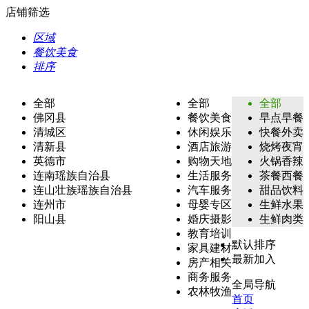
店铺筛选
区域
餐饮美食
排序
全部
全部
全部
佛冈县
餐饮美食
早点早餐
清城区
休闲娱乐
快餐外卖
清新县
酒店旅游
烧烤夜宵
英德市
购物天地
火锅香辣
连南瑶族自治县
生活服务
茶餐西餐
连山壮族瑶族自治县
汽车服务
甜品饮料
连州市
母婴专区
生鲜水果
阳山县
婚庆摄影
生鲜肉类
教育培训
默认排序
家具建材
最新加入
房产相关
商务服务
全局导航
农林牧渔
首页