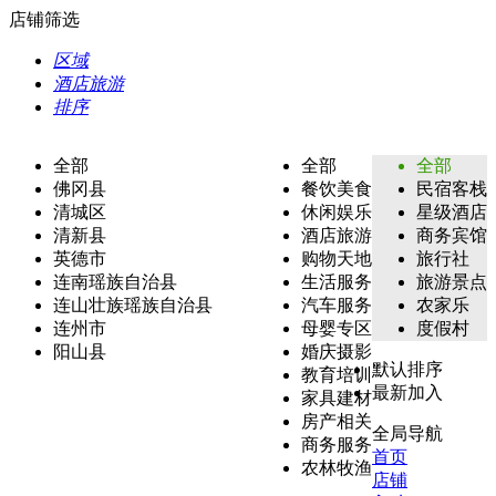
店铺筛选
区域
酒店旅游
排序
全部
全部
全部
佛冈县
餐饮美食
民宿客栈
清城区
休闲娱乐
星级酒店
清新县
酒店旅游
商务宾馆
英德市
购物天地
旅行社
连南瑶族自治县
生活服务
旅游景点
连山壮族瑶族自治县
汽车服务
农家乐
连州市
母婴专区
度假村
阳山县
婚庆摄影
默认排序
教育培训
最新加入
家具建材
房产相关
全局导航
商务服务
首页
农林牧渔
店铺