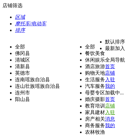
店铺筛选
区域
摩托车/电动车
排序
默认排序
全部
全部
最新加入
佛冈县
餐饮美食
清城区
休闲娱乐
全局导航
清新县
酒店旅游
首页
英德市
购物天地
店铺
连南瑶族自治县
生活服务
入驻
连山壮族瑶族自治县
汽车服务
我的
连州市
母婴专区
加载中...
阳山县
婚庆摄影
首页
教育培训
店铺
家具建材
入驻
房产相关
消息
商务服务
我的
农林牧渔