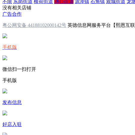
不限
东岗街道
横荷街道
洲心街道
源潭镇
石角镇
观城街道
龙
没有相关店铺
广告合作
粤公网安备 44188102000142号
英德信息网服务平台【熙恩互
手机版
微信扫一扫打开
手机版
发布信息
好店入驻