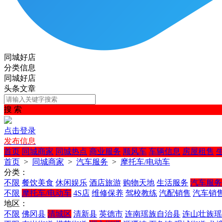
同城好店
分类信息
同城好店
头条文章
搜 索
点击登录
发布信息
首页
同城商家
同城热点
商业服务
顺风车
车辆信息
房屋租售
首页
>
同城商家
>
汽车服务
>
摩托车/电动车
分类：
不限
餐饮美食
休闲娱乐
酒店旅游
购物天地
生活服务
汽车服务
不限
摩托车/电动车
4S店
维修保养
驾校教练
汽配销售
汽车销
地区：
不限
佛冈县
清城区
清新县
英德市
连南瑶族自治县
连山壮族瑶