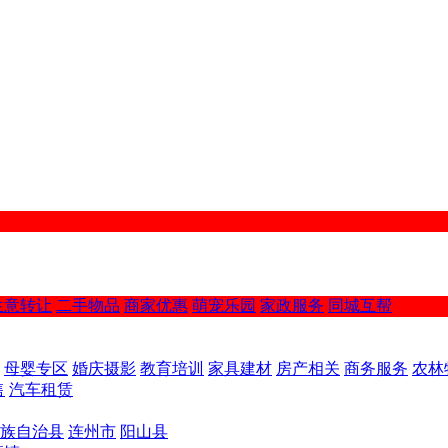
生意转让
二手物品
商家优惠
萌宠乐园
家政服务
同城互帮
母婴专区
婚庆摄影
教育培训
家具建材
房产相关
商务服务
农林
售
汽车租赁
族自治县
连州市
阳山县