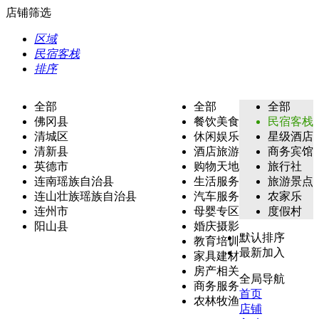
店铺筛选
区域
民宿客栈
排序
全部
全部
全部
佛冈县
餐饮美食
民宿客栈
清城区
休闲娱乐
星级酒店
清新县
酒店旅游
商务宾馆
英德市
购物天地
旅行社
连南瑶族自治县
生活服务
旅游景点
连山壮族瑶族自治县
汽车服务
农家乐
连州市
母婴专区
度假村
阳山县
婚庆摄影
默认排序
教育培训
最新加入
家具建材
房产相关
全局导航
商务服务
首页
农林牧渔
店铺