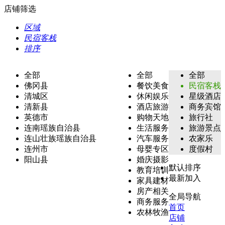
店铺筛选
区域
民宿客栈
排序
全部
全部
全部
佛冈县
餐饮美食
民宿客栈
清城区
休闲娱乐
星级酒店
清新县
酒店旅游
商务宾馆
英德市
购物天地
旅行社
连南瑶族自治县
生活服务
旅游景点
连山壮族瑶族自治县
汽车服务
农家乐
连州市
母婴专区
度假村
阳山县
婚庆摄影
默认排序
教育培训
最新加入
家具建材
房产相关
全局导航
商务服务
首页
农林牧渔
店铺