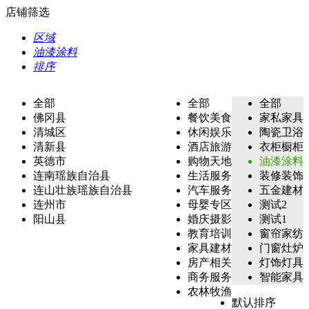
店铺筛选
区域
油漆涂料
排序
全部
全部
全部
佛冈县
餐饮美食
家私家具
清城区
休闲娱乐
陶瓷卫浴
清新县
酒店旅游
衣柜橱柜
英德市
购物天地
油漆涂料
连南瑶族自治县
生活服务
装修装饰
连山壮族瑶族自治县
汽车服务
五金建材
连州市
母婴专区
测试2
阳山县
婚庆摄影
测试1
教育培训
窗帘家纺
家具建材
门窗灶炉
房产相关
灯饰灯具
商务服务
智能家具
农林牧渔
默认排序