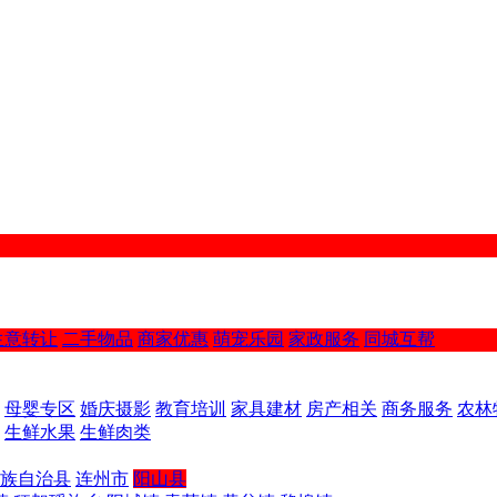
生意转让
二手物品
商家优惠
萌宠乐园
家政服务
同城互帮
母婴专区
婚庆摄影
教育培训
家具建材
房产相关
商务服务
农林
生鲜水果
生鲜肉类
族自治县
连州市
阳山县