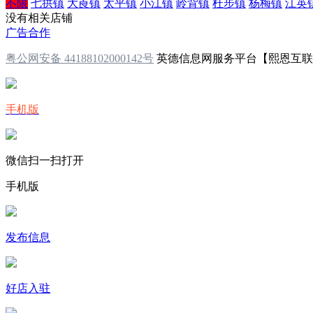
不限
七拱镇
大崀镇
太平镇
小江镇
岭背镇
杜步镇
杨梅镇
江英
没有相关店铺
广告合作
粤公网安备 44188102000142号
英德信息网服务平台【熙恩互
手机版
微信扫一扫打开
手机版
发布信息
好店入驻