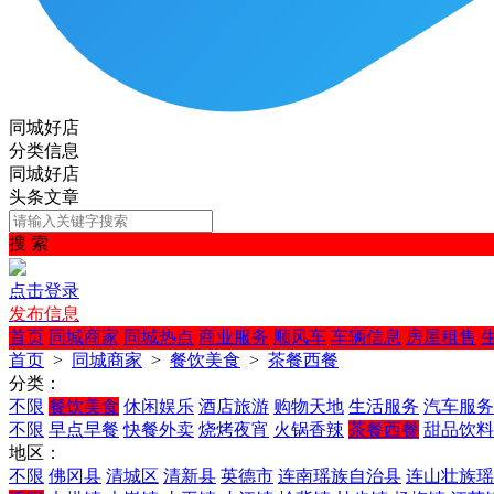
同城好店
分类信息
同城好店
头条文章
搜 索
点击登录
发布信息
首页
同城商家
同城热点
商业服务
顺风车
车辆信息
房屋租售
首页
>
同城商家
>
餐饮美食
>
茶餐西餐
分类：
不限
餐饮美食
休闲娱乐
酒店旅游
购物天地
生活服务
汽车服务
不限
早点早餐
快餐外卖
烧烤夜宵
火锅香辣
茶餐西餐
甜品饮料
地区：
不限
佛冈县
清城区
清新县
英德市
连南瑶族自治县
连山壮族瑶