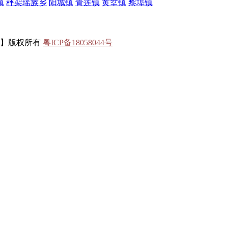
镇
秤架瑶族乡
阳城镇
青莲镇
黄坌镇
黎埠镇
联】版权所有
粤ICP备18058044号