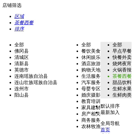
店铺筛选
区域
茶餐西餐
排序
全部
全部
全部
佛冈县
餐饮美食
早点早餐
清城区
休闲娱乐
快餐外卖
清新县
酒店旅游
烧烤夜宵
英德市
购物天地
火锅香辣
连南瑶族自治县
生活服务
茶餐西餐
连山壮族瑶族自治县
汽车服务
甜品饮料
连州市
母婴专区
生鲜水果
阳山县
婚庆摄影
生鲜肉类
教育培训
默认排序
家具建材
最新加入
房产相关
商务服务
全局导航
农林牧渔
首页