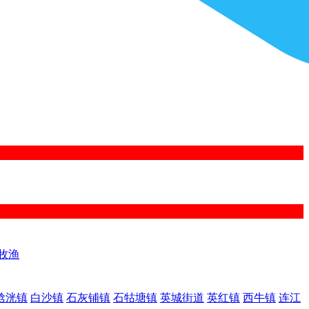
牧渔
浛洸镇
白沙镇
石灰铺镇
石牯塘镇
英城街道
英红镇
西牛镇
连江