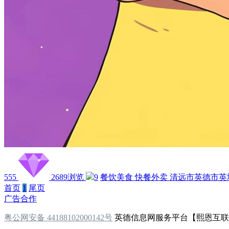
555
2689浏览
9
餐饮美食
快餐外卖
清远市英德市英
首页
1
尾页
广告合作
粤公网安备 44188102000142号
英德信息网服务平台【熙恩互