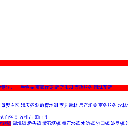
生意转让
二手物品
商家优惠
萌宠乐园
家政服务
同城互帮
母婴专区
婚庆摄影
教育培训
家具建材
房产相关
商务服务
农林
族自治县
连州市
阳山县
大站镇
望埠镇
桥头镇
横石塘镇
横石水镇
水边镇
沙口镇
波罗镇