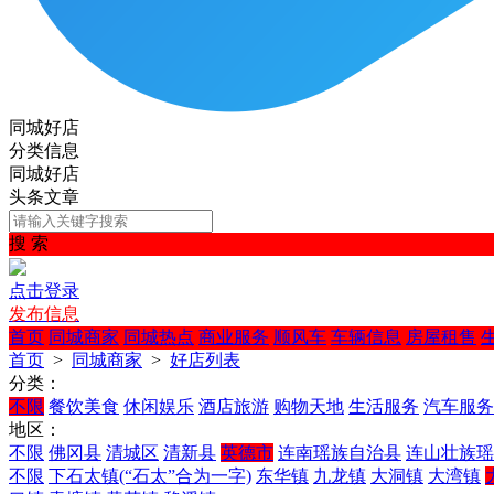
同城好店
分类信息
同城好店
头条文章
搜 索
点击登录
发布信息
首页
同城商家
同城热点
商业服务
顺风车
车辆信息
房屋租售
首页
>
同城商家
>
好店列表
分类：
不限
餐饮美食
休闲娱乐
酒店旅游
购物天地
生活服务
汽车服务
地区：
不限
佛冈县
清城区
清新县
英德市
连南瑶族自治县
连山壮族瑶
不限
下石太镇(“石太”合为一字)
东华镇
九龙镇
大洞镇
大湾镇