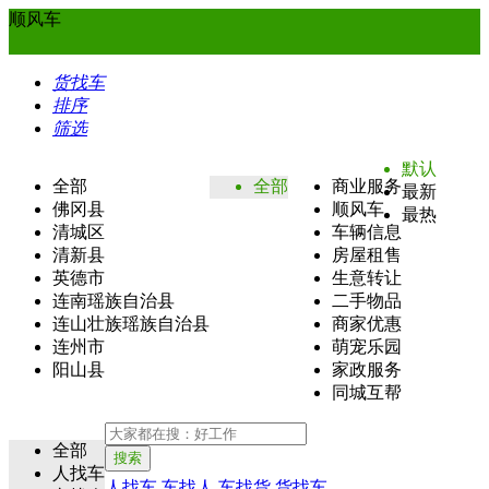
顺风车
货找车
排序
筛选
默认
全部
全部
商业服务
最新
佛冈县
顺风车
最热
清城区
车辆信息
清新县
房屋租售
英德市
生意转让
连南瑶族自治县
二手物品
连山壮族瑶族自治县
商家优惠
连州市
萌宠乐园
阳山县
家政服务
同城互帮
全部
搜索
人找车
人找车
车找人
车找货
货找车