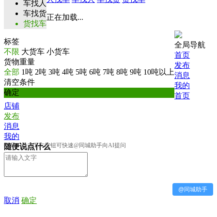
车找人
车找货
正在加载...
货找车
标签
全局导航
不限
大货车
小货车
首页
货物重量
发布
全部
1吨
2吨
3吨
4吨
5吨
6吨
7吨
8吨
9吨
10吨以上
消息
清空条件
我的
确定
首页
店铺
发布
消息
我的
提示：点击下方按钮可快速@同城助手向AI提问
随便说点什么
@同城助手
取消
确定