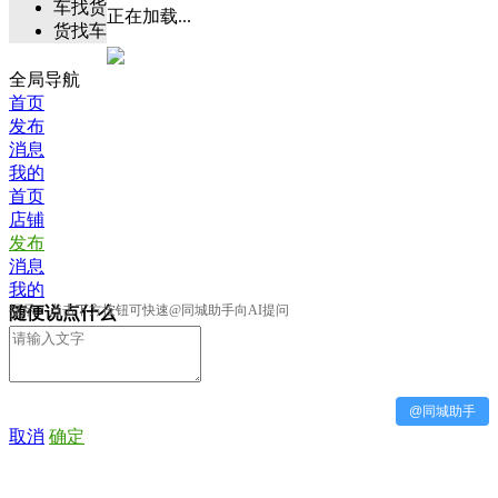
车找货
正在加载...
货找车
全局导航
首页
发布
消息
我的
首页
店铺
发布
消息
我的
提示：点击下方按钮可快速@同城助手向AI提问
随便说点什么
@同城助手
取消
确定