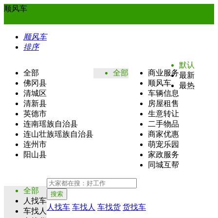
顺风车
顺风车
排序
默认
全部
全部
商业服务
最新
佛冈县
顺风车
最热
清城区
车辆信息
清新县
房屋租售
英德市
生意转让
连南瑶族自治县
二手物品
连山壮族瑶族自治县
商家优惠
连州市
萌宠乐园
阳山县
家政服务
同城互帮
全部
搜索
人找车
人找车
车找人
车找货
货找车
车找人