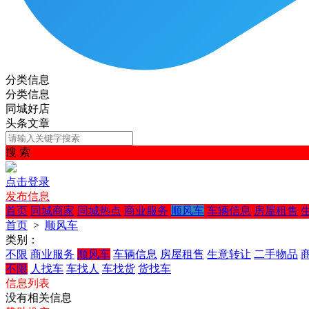
分类信息
分类信息
同城好店
头条文章
搜 索
点击登录
发布信息
首页
同城商家
同城热点
商业服务
顺风车
车辆信息
房屋租售
首页
>
顺风车
类别：
不限
商业服务
顺风车
车辆信息
房屋租售
生意转让
二手物品
不限
人找车
车找人
车找货
货找车
信息列表
没有相关信息