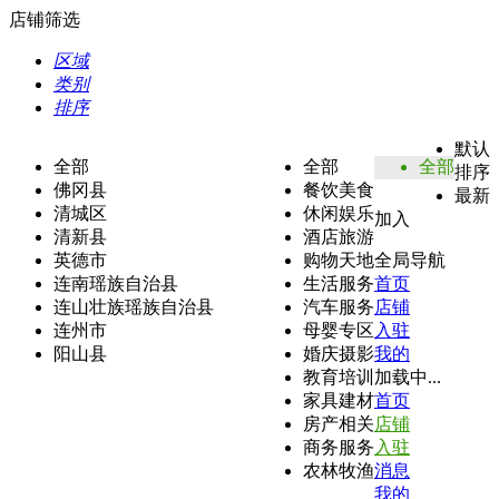
店铺筛选
区域
类别
排序
默认
全部
全部
全部
排序
佛冈县
餐饮美食
最新
清城区
休闲娱乐
加入
清新县
酒店旅游
英德市
购物天地
全局导航
连南瑶族自治县
生活服务
首页
连山壮族瑶族自治县
汽车服务
店铺
连州市
母婴专区
入驻
阳山县
婚庆摄影
我的
教育培训
加载中...
家具建材
首页
房产相关
店铺
商务服务
入驻
农林牧渔
消息
我的