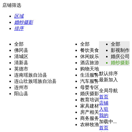
店铺筛选
区域
婚纱摄影
排序
全部
全部
全部
佛冈县
餐饮美食
影视制作
清城区
休闲娱乐
婚庆公司
清新县
酒店旅游
婚纱摄影
英德市
购物天地
默认排序
连南瑶族自治县
生活服务
最新加入
连山壮族瑶族自治县
汽车服务
连州市
母婴专区
全局导航
阳山县
婚庆摄影
首页
教育培训
店铺
家具建材
入驻
房产相关
我的
商务服务
加载中...
农林牧渔
首页