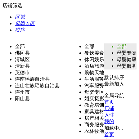
店铺筛选
区域
母婴专区
排序
全部
全部
全部
佛冈县
餐饮美食
母婴专卖
清城区
休闲娱乐
母婴健康
清新县
酒店旅游
母婴服务
英德市
购物天地
默认排序
连南瑶族自治县
生活服务
最新加入
连山壮族瑶族自治县
汽车服务
连州市
母婴专区
全局导航
阳山县
婚庆摄影
首页
教育培训
店铺
家具建材
入驻
房产相关
我的
商务服务
加载中...
农林牧渔
首页