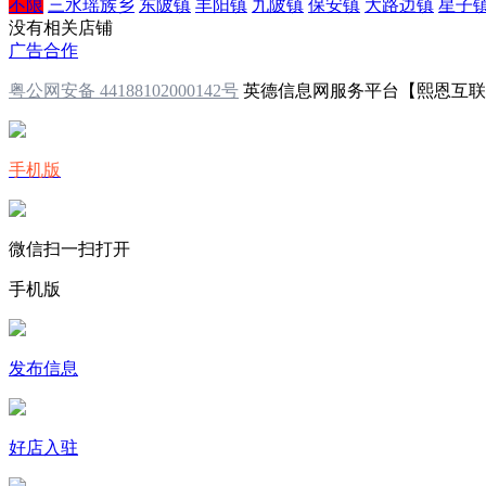
不限
三水瑶族乡
东陂镇
丰阳镇
九陂镇
保安镇
大路边镇
星子
没有相关店铺
广告合作
粤公网安备 44188102000142号
英德信息网服务平台【熙恩互
手机版
微信扫一扫打开
手机版
发布信息
好店入驻