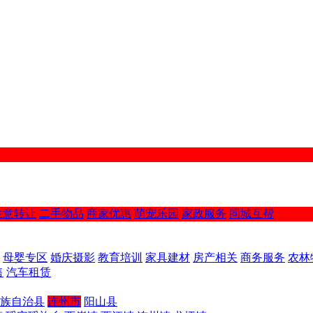
生意转让
二手物品
商家优惠
萌宠乐园
家政服务
同城互帮
母婴专区
婚庆摄影
教育培训
家具建材
房产相关
商务服务
农林
售
汽车租赁
族自治县
连州市
阳山县