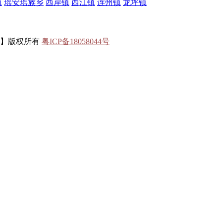
镇
瑶安瑶族乡
西岸镇
西江镇
连州镇
龙坪镇
联】版权所有
粤ICP备18058044号