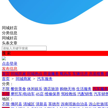
同城好店
分类信息
同城好店
头条文章
搜 索
点击登录
发布信息
首页
同城商家
同城热点
商业服务
顺风车
车辆信息
房屋租售
首页
>
同城商家
>
汽车服务
分类：
不限
餐饮美食
休闲娱乐
酒店旅游
购物天地
生活服务
汽车服务
不限
摩托车/电动车
4S店
维修保养
驾校教练
汽配销售
汽车销
地区：
不限
佛冈县
清城区
清新县
英德市
连南瑶族自治县
连山壮族瑶