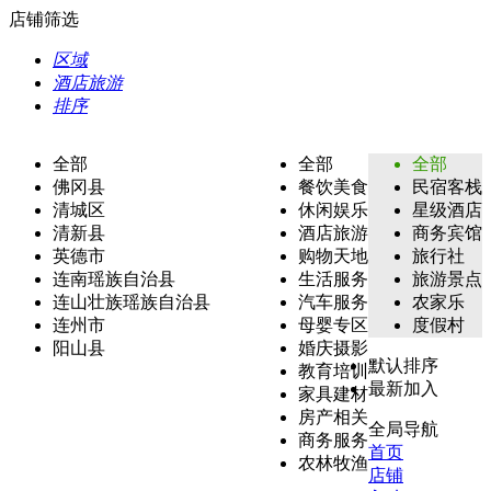
店铺筛选
区域
酒店旅游
排序
全部
全部
全部
佛冈县
餐饮美食
民宿客栈
清城区
休闲娱乐
星级酒店
清新县
酒店旅游
商务宾馆
英德市
购物天地
旅行社
连南瑶族自治县
生活服务
旅游景点
连山壮族瑶族自治县
汽车服务
农家乐
连州市
母婴专区
度假村
阳山县
婚庆摄影
默认排序
教育培训
最新加入
家具建材
房产相关
全局导航
商务服务
首页
农林牧渔
店铺