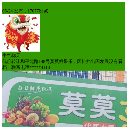
店面转让
05-24 发布，17077浏览
牛气聪天
低价转让和平北路148号莫莫鲜果乐，因排挡出国发展没有看
档，联系电话*****4113