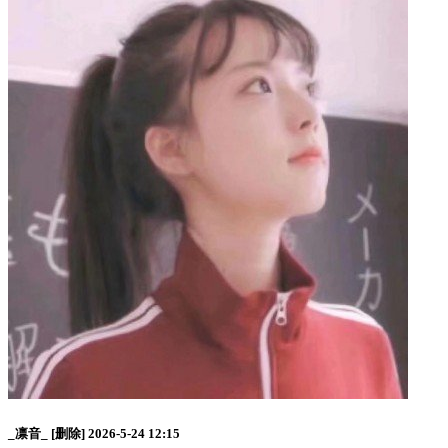
_凛音_
[删除]
2026-5-24 12:15