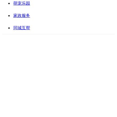
萌宠乐园
家政服务
同城互帮