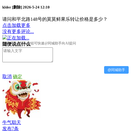
klder
[删除]
2026-5-24 12:10
请问和平北路148号的莫莫鲜果乐转让价格是多少？
点击加载更多
没有更多评论...
正在加载...
提示：点击下方按钮可快速@同城助手向AI提问
随便说点什么
@同城助手
取消
确定
牛气聪天
发布7条