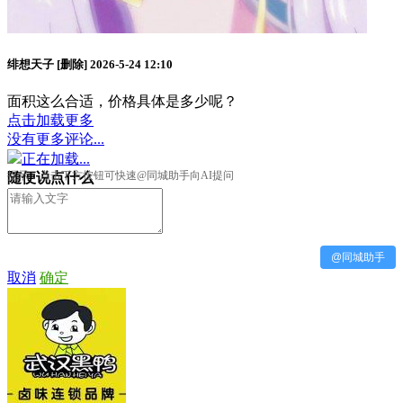
绯想天子
[删除]
2026-5-24 12:10
面积这么合适，价格具体是多少呢？
点击加载更多
没有更多评论...
正在加载...
提示：点击下方按钮可快速@同城助手向AI提问
随便说点什么
@同城助手
取消
确定