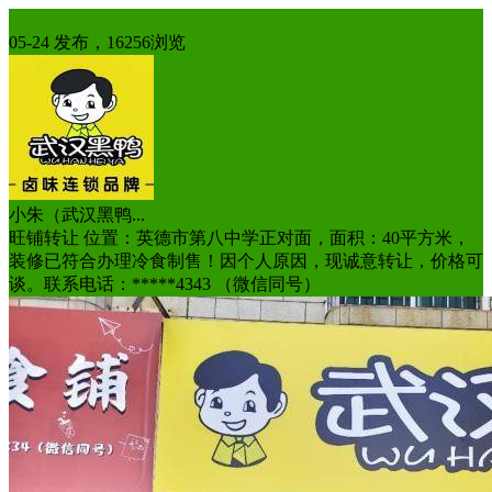
店面转让
05-24 发布，16256浏览
小朱（武汉黑鸭...
旺铺转让 位置：英德市第八中学正对面，面积：40平方米，
装修已符合办理冷食制售！因个人原因，现诚意转让，价格可
谈。联系电话：*****4343 （微信同号）