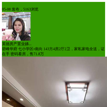
二手房
05-08 发布，5163浏览
英德房产置业娣...
碧峰华府 七小学区•南向 143方4房2厅2卫，家私家电全送，证
在手 密码看房，售71.8万