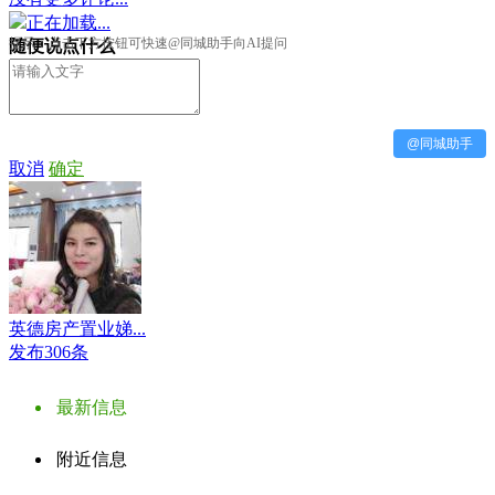
正在加载...
提示：点击下方按钮可快速@同城助手向AI提问
随便说点什么
@同城助手
取消
确定
英德房产置业娣...
发布306条
最新信息
附近信息