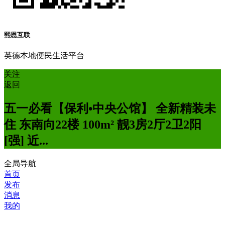
熙恩互联
英德本地便民生活平台
关注
返回
五一必看【保利•中央公馆】 全新精装未
住 东南向22楼 100m² 靓3房2厅2卫2阳
[强] 近...
全局导航
首页
发布
消息
我的