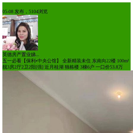
二手房
05-08 发布，5104浏览
英德房产置业娣...
五一必看【保利•中央公馆】 全新精装未住 东南向22楼 100m²
靓3房2厅2卫2阳[强] 近月桂湖 独栋楼 3梯6户 一口价53.8万