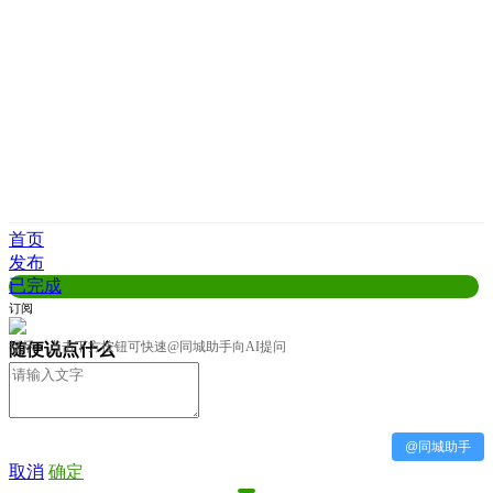
首页
发布
已完成
订阅
客服
提示：点击下方按钮可快速@同城助手向AI提问
随便说点什么
@同城助手
取消
确定