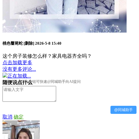
桃色響尾蛇
[删除]
2026-5-8 15:40
这个房子装修怎么样？家具电器齐全吗？
点击加载更多
没有更多评论...
正在加载...
提示：点击下方按钮可快速@同城助手向AI提问
随便说点什么
@同城助手
取消
确定