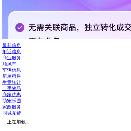
最新信息
附近信息
商业服务
顺风车
车辆信息
房屋租售
生意转让
二手物品
商家优惠
萌宠乐园
家政服务
同城互帮
正在加载...