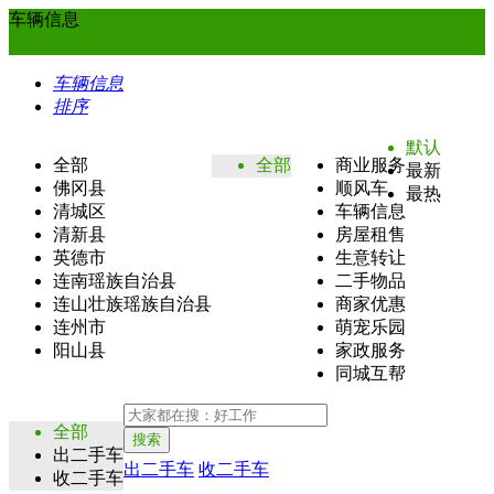
车辆信息
车辆信息
排序
默认
全部
全部
商业服务
最新
佛冈县
顺风车
最热
清城区
车辆信息
清新县
房屋租售
英德市
生意转让
连南瑶族自治县
二手物品
连山壮族瑶族自治县
商家优惠
连州市
萌宠乐园
阳山县
家政服务
同城互帮
全部
搜索
出二手车
出二手车
收二手车
收二手车