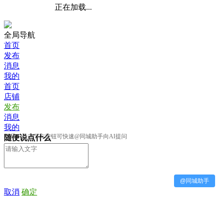
正在加载...
全局导航
首页
发布
消息
我的
首页
店铺
发布
消息
我的
提示：点击下方按钮可快速@同城助手向AI提问
随便说点什么
@同城助手
取消
确定