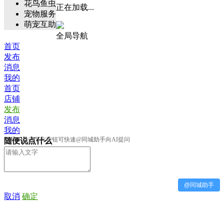
花鸟鱼虫
正在加载...
宠物服务
萌宠互助
全局导航
首页
发布
消息
我的
首页
店铺
发布
消息
我的
提示：点击下方按钮可快速@同城助手向AI提问
随便说点什么
@同城助手
取消
确定