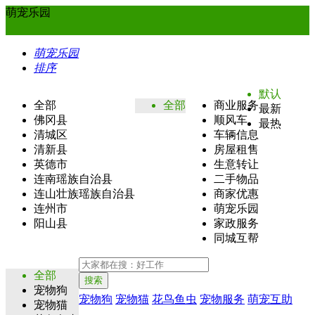
萌宠乐园
萌宠乐园
排序
默认
全部
全部
商业服务
最新
佛冈县
顺风车
最热
清城区
车辆信息
清新县
房屋租售
英德市
生意转让
连南瑶族自治县
二手物品
连山壮族瑶族自治县
商家优惠
连州市
萌宠乐园
阳山县
家政服务
同城互帮
全部
搜索
宠物狗
宠物狗
宠物猫
花鸟鱼虫
宠物服务
萌宠互助
宠物猫