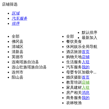
店铺筛选
区域
汽车服务
排序
默认排序
全部
全部
最新加入
佛冈县
餐饮美食
清城区
休闲娱乐
全局导航
清新县
酒店旅游
首页
英德市
购物天地
店铺
连南瑶族自治县
生活服务
入驻
连山壮族瑶族自治县
汽车服务
我的
连州市
母婴专区
加载中...
阳山县
婚庆摄影
首页
教育培训
店铺
家具建材
入驻
房产相关
消息
商务服务
我的
农林牧渔