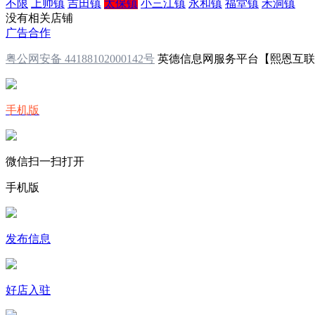
不限
上帅镇
吉田镇
太保镇
小三江镇
永和镇
福堂镇
禾洞镇
没有相关店铺
广告合作
粤公网安备 44188102000142号
英德信息网服务平台【熙恩互
手机版
微信扫一扫打开
手机版
发布信息
好店入驻