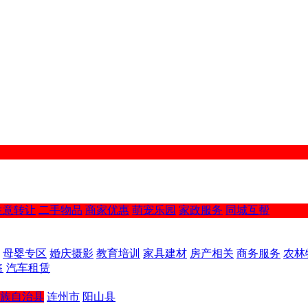
生意转让
二手物品
商家优惠
萌宠乐园
家政服务
同城互帮
母婴专区
婚庆摄影
教育培训
家具建材
房产相关
商务服务
农林
售
汽车租赁
族自治县
连州市
阳山县