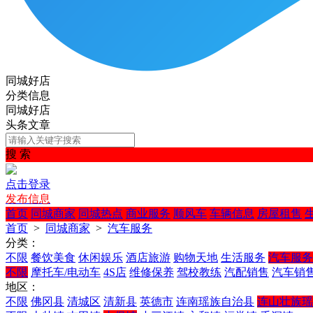
同城好店
分类信息
同城好店
头条文章
搜 索
点击登录
发布信息
首页
同城商家
同城热点
商业服务
顺风车
车辆信息
房屋租售
首页
>
同城商家
>
汽车服务
分类：
不限
餐饮美食
休闲娱乐
酒店旅游
购物天地
生活服务
汽车服务
不限
摩托车/电动车
4S店
维修保养
驾校教练
汽配销售
汽车销
地区：
不限
佛冈县
清城区
清新县
英德市
连南瑶族自治县
连山壮族瑶