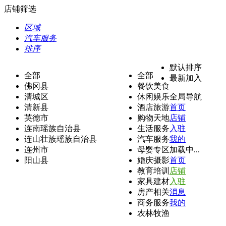
店铺筛选
区域
汽车服务
排序
默认排序
全部
全部
最新加入
佛冈县
餐饮美食
清城区
休闲娱乐
全局导航
清新县
酒店旅游
首页
英德市
购物天地
店铺
连南瑶族自治县
生活服务
入驻
连山壮族瑶族自治县
汽车服务
我的
连州市
母婴专区
加载中...
阳山县
婚庆摄影
首页
教育培训
店铺
家具建材
入驻
房产相关
消息
商务服务
我的
农林牧渔