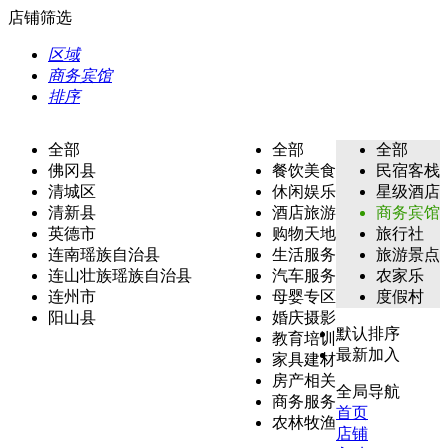
店铺筛选
区域
商务宾馆
排序
全部
全部
全部
佛冈县
餐饮美食
民宿客栈
清城区
休闲娱乐
星级酒店
清新县
酒店旅游
商务宾馆
英德市
购物天地
旅行社
连南瑶族自治县
生活服务
旅游景点
连山壮族瑶族自治县
汽车服务
农家乐
连州市
母婴专区
度假村
阳山县
婚庆摄影
默认排序
教育培训
最新加入
家具建材
房产相关
全局导航
商务服务
首页
农林牧渔
店铺