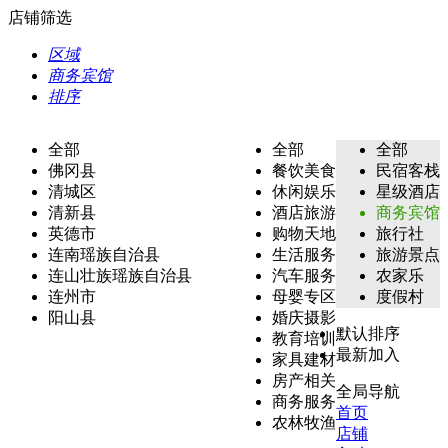
店铺筛选
区域
商务宾馆
排序
全部
全部
全部
佛冈县
餐饮美食
民宿客栈
清城区
休闲娱乐
星级酒店
清新县
酒店旅游
商务宾馆
英德市
购物天地
旅行社
连南瑶族自治县
生活服务
旅游景点
连山壮族瑶族自治县
汽车服务
农家乐
连州市
母婴专区
度假村
阳山县
婚庆摄影
默认排序
教育培训
最新加入
家具建材
房产相关
全局导航
商务服务
首页
农林牧渔
店铺