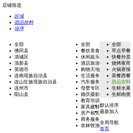
店铺筛选
区域
甜品饮料
排序
全部
全部
全部
佛冈县
餐饮美食
早点早餐
清城区
休闲娱乐
快餐外卖
清新县
酒店旅游
烧烤夜宵
英德市
购物天地
火锅香辣
连南瑶族自治县
生活服务
茶餐西餐
连山壮族瑶族自治县
汽车服务
甜品饮料
连州市
母婴专区
生鲜水果
阳山县
婚庆摄影
生鲜肉类
教育培训
默认排序
家具建材
最新加入
房产相关
商务服务
全局导航
农林牧渔
首页