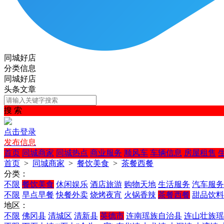
同城好店
分类信息
同城好店
头条文章
搜 索
点击登录
发布信息
首页
同城商家
同城热点
商业服务
顺风车
车辆信息
房屋租售
首页
>
同城商家
>
餐饮美食
>
茶餐西餐
分类：
不限
餐饮美食
休闲娱乐
酒店旅游
购物天地
生活服务
汽车服务
不限
早点早餐
快餐外卖
烧烤夜宵
火锅香辣
茶餐西餐
甜品饮料
地区：
不限
佛冈县
清城区
清新县
英德市
连南瑶族自治县
连山壮族瑶