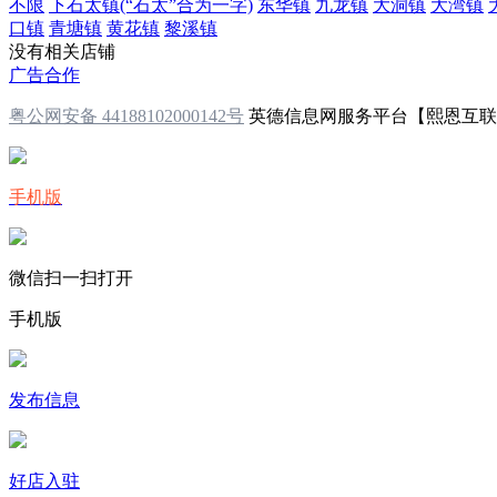
不限
下石太镇(“石太”合为一字)
东华镇
九龙镇
大洞镇
大湾镇
口镇
青塘镇
黄花镇
黎溪镇
没有相关店铺
广告合作
粤公网安备 44188102000142号
英德信息网服务平台【熙恩互
手机版
微信扫一扫打开
手机版
发布信息
好店入驻