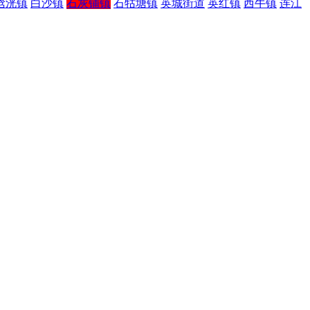
浛洸镇
白沙镇
石灰铺镇
石牯塘镇
英城街道
英红镇
西牛镇
连江