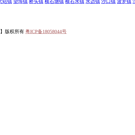
大站镇
望埠镇
桥头镇
横石塘镇
横石水镇
水边镇
沙口镇
波罗镇
联】版权所有
粤ICP备18058044号