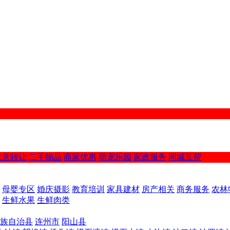
生意转让
二手物品
商家优惠
萌宠乐园
家政服务
同城互帮
母婴专区
婚庆摄影
教育培训
家具建材
房产相关
商务服务
农林
生鲜水果
生鲜肉类
族自治县
连州市
阳山县