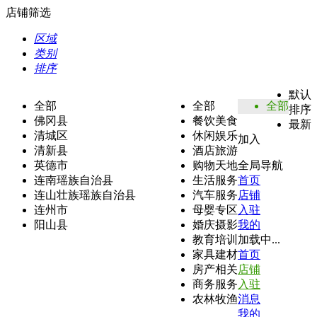
店铺筛选
区域
类别
排序
默认
全部
全部
全部
排序
佛冈县
餐饮美食
最新
清城区
休闲娱乐
加入
清新县
酒店旅游
英德市
购物天地
全局导航
连南瑶族自治县
生活服务
首页
连山壮族瑶族自治县
汽车服务
店铺
连州市
母婴专区
入驻
阳山县
婚庆摄影
我的
教育培训
加载中...
家具建材
首页
房产相关
店铺
商务服务
入驻
农林牧渔
消息
我的