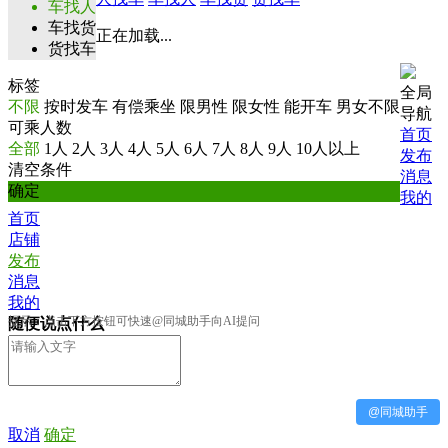
车找人
车找货
正在加载...
货找车
标签
全局
不限
按时发车
有偿乘坐
限男性
限女性
能开车
男女不限
导航
可乘人数
首页
全部
1人
2人
3人
4人
5人
6人
7人
8人
9人
10人以上
发布
清空条件
消息
确定
我的
首页
店铺
发布
消息
我的
提示：点击下方按钮可快速@同城助手向AI提问
随便说点什么
@同城助手
取消
确定