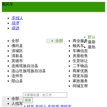
顺风车
车找人
排序
筛选
默认
全部
全部
商业服务
最新
佛冈县
顺风车
最热
清城区
车辆信息
清新县
房屋租售
英德市
生意转让
连南瑶族自治县
二手物品
连山壮族瑶族自治县
商家优惠
连州市
萌宠乐园
阳山县
家政服务
同城互帮
全部
搜索
人找车
人找车
车找人
车找货
货找车