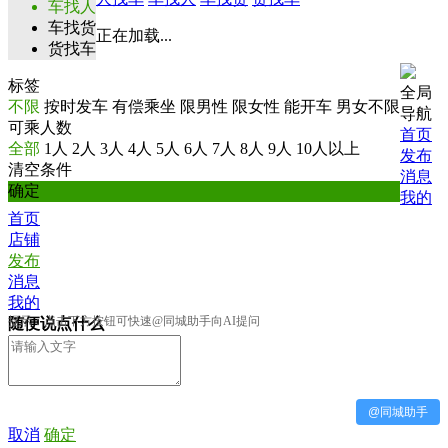
车找人
车找货
正在加载...
货找车
标签
全局
不限
按时发车
有偿乘坐
限男性
限女性
能开车
男女不限
导航
可乘人数
首页
全部
1人
2人
3人
4人
5人
6人
7人
8人
9人
10人以上
发布
清空条件
消息
确定
我的
首页
店铺
发布
消息
我的
提示：点击下方按钮可快速@同城助手向AI提问
随便说点什么
@同城助手
取消
确定