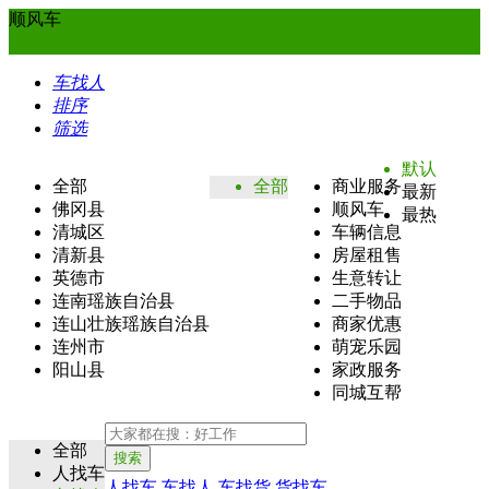
顺风车
车找人
排序
筛选
默认
全部
全部
商业服务
最新
佛冈县
顺风车
最热
清城区
车辆信息
清新县
房屋租售
英德市
生意转让
连南瑶族自治县
二手物品
连山壮族瑶族自治县
商家优惠
连州市
萌宠乐园
阳山县
家政服务
同城互帮
全部
搜索
人找车
人找车
车找人
车找货
货找车