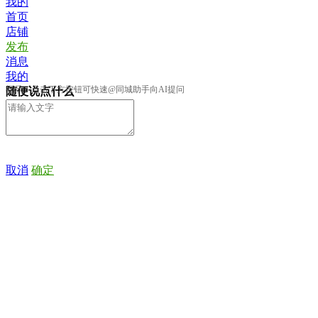
我的
首页
店铺
发布
消息
我的
提示：点击下方按钮可快速@同城助手向AI提问
随便说点什么
取消
确定