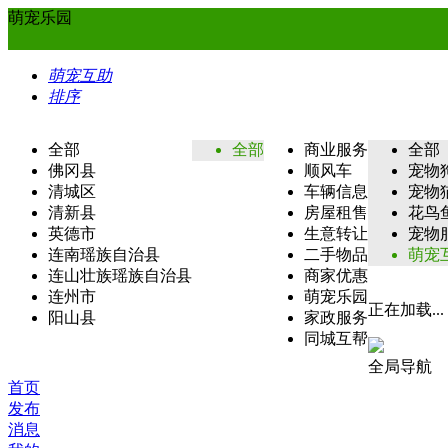
萌宠乐园
萌宠互助
排序
全部
全部
商业服务
全部
佛冈县
顺风车
宠物
清城区
车辆信息
宠物
清新县
房屋租售
花鸟
英德市
生意转让
宠物
连南瑶族自治县
二手物品
萌宠
连山壮族瑶族自治县
商家优惠
连州市
萌宠乐园
正在加载...
阳山县
家政服务
同城互帮
全局导航
首页
发布
消息