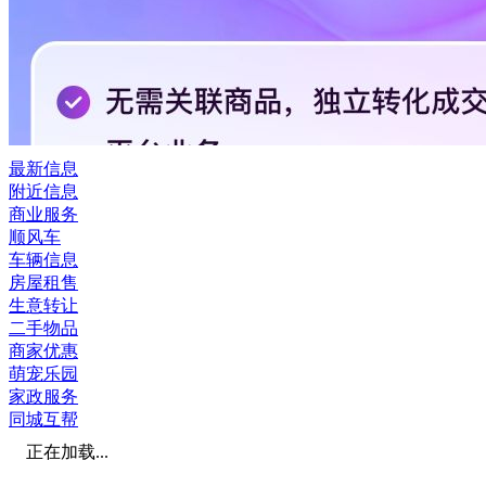
最新信息
附近信息
商业服务
顺风车
车辆信息
房屋租售
生意转让
二手物品
商家优惠
萌宠乐园
家政服务
同城互帮
正在加载...