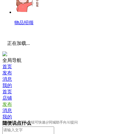
物品招领
正在加载...
全局导航
首页
发布
消息
我的
首页
店铺
发布
消息
我的
提示：点击下方按钮可快速@同城助手向AI提问
随便说点什么