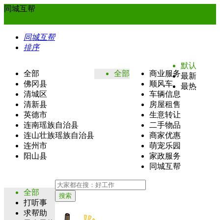
同城互帮
同城互帮
排序
默认
全部
全部
商业服务
最新
佛冈县
顺风车
最热
清城区
车辆信息
清新县
房屋租售
英德市
生意转让
连南瑶族自治县
二手物品
连山壮族瑶族自治县
商家优惠
连州市
萌宠乐园
阳山县
家政服务
同城互帮
全部
搜索
打听事
求帮助