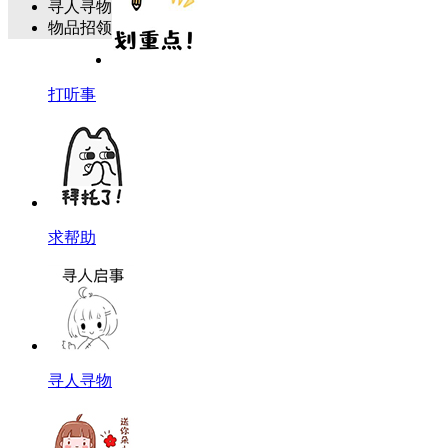
寻人寻物
物品招领
打听事
求帮助
寻人寻物